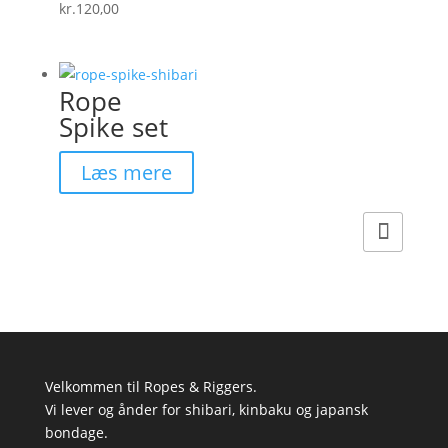
kr.
120,00
Rope
Spike set
Læs mere
Velkommen til Ropes & Riggers.
Vi lever og ånder for shibari, kinbaku og japansk
bondage.