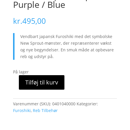
Purple / Blue
kr.
495,00
Vendbart japansk Furoshiki med det symbolske
New Sprout-mønster, der repræsenterer vækst
og nye begyndelser. En smuk måde at opbevare
reb og udstyr på.
På lager
Tilføj til kurv
Furoshiki
Japansk
Rebklæde
Varenummer (SKU):
0401040000
Kategorier:
–
Furoshiki
,
Reb Tilbehør
Isa
Monyo
Vendbart