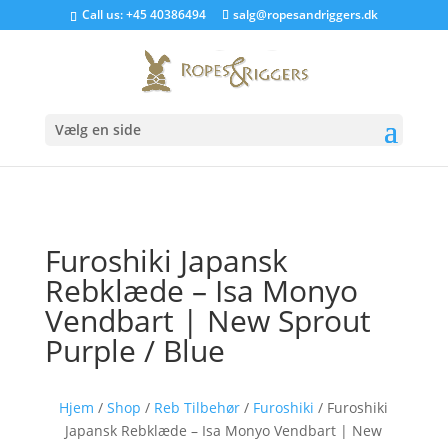
Call us:
+45 40386494
salg@ropesandriggers.dk
Vælg en side
Furoshiki Japansk
Rebklæde – Isa Monyo
Vendbart | New Sprout
Purple / Blue
Hjem
/
Shop
/
Reb Tilbehør
/
Furoshiki
/ Furoshiki
Japansk Rebklæde – Isa Monyo Vendbart | New