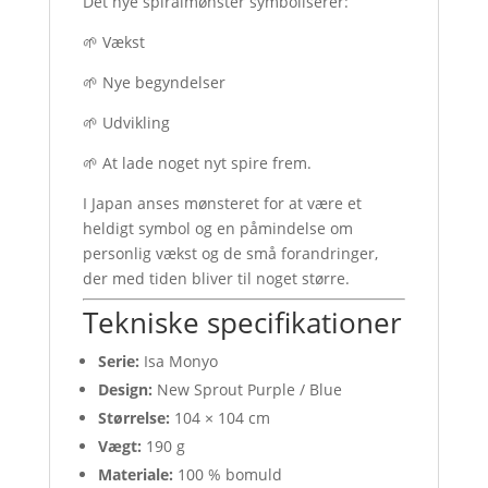
Det nye spiralmønster symboliserer:
🌱 Vækst
🌱 Nye begyndelser
🌱 Udvikling
🌱 At lade noget nyt spire frem.
I Japan anses mønsteret for at være et
heldigt symbol og en påmindelse om
personlig vækst og de små forandringer,
der med tiden bliver til noget større.
Tekniske specifikationer
Serie:
Isa Monyo
Design:
New Sprout Purple / Blue
Størrelse:
104 × 104 cm
Vægt:
190 g
Materiale:
100 % bomuld