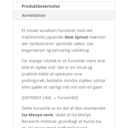
Produktbeskrivelse
Anmeldelser
Et smukt vendbart Furoshiki med det
traditionelle japanske
New Sprout
-mønster,
der symboliserer spirende vækst, nye
begyndelser og personlig udvikling.
For mange rebfolk er et Furoshiki mere end
blot et stykke stof. Det er en smuk og
praktisk måde at opbevare sine
yndlingsreb, beskytte mindre stykker udstyr
eller pakke et særligt reb ind som en gave.
[
[INTERNT LINK → Furoshiki]
]
Dette Furoshiki er en del af den anerkendte
Isa Monyo-serie
, skabt af Isa Monyo
Research Institute, grundlagt af Kunio Isa,
en af Japans mest indflydelsesrige