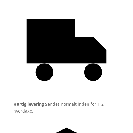
|
New
Sprout
Purple
/
Blue
antal
Hurtig levering
Sendes normalt inden for 1-2
hverdage.